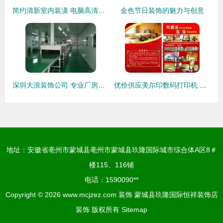
简约清新室内装潢 电脑高清桌面壁纸精选下载
金色节日装饰的魅力与创意
深圳大浪装饰公司 专业厂房装修服务，联系电话88365773
优价供应美尔印数码打印机 高效印刷DM单的理想选择
地址：安徽省亳州市蒙城县亳州市蒙城县玖隆国际城市综合体A区8＃
楼115、116铺
电话：1590090**
Copyright © 2026
www.mcjzez.com
装饰
蒙城县玖隆国际恒祥装饰店
装饰
版权所有
Sitemap