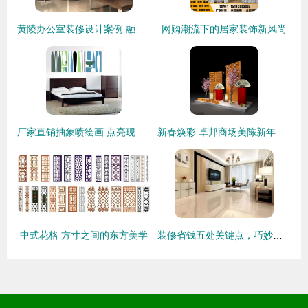
黄陵办公室装修设计案例 融合古韵与现代高效的装饰艺术
网购潮流下的居家装饰新风尚
厂家直销抽象喷绘画 点亮现代家居与商业空间的装饰艺术
新春焕彩 卓邦商场美陈新年DP点设计与布置全解析
中式花格 方寸之间的东方美学
装修省钱五处关键点，巧妙避坑不花冤枉钱