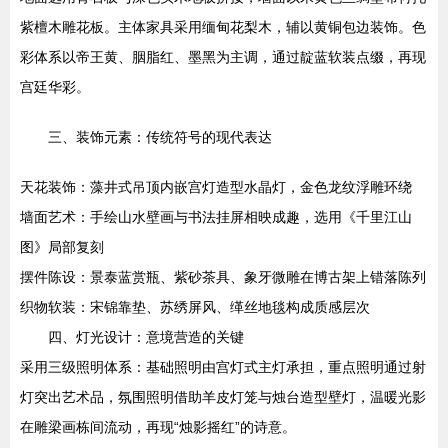
紫檀木雕花板。主体家具采用缅甸花梨木，辅以黄铜包边装饰。色
彩体系以帝王黄、胭脂红、墨黑为主调，通过靛蓝软装点缀，再现
宫廷华彩。
三、装饰元素：传统符号的现代表达
天花装饰：藻井式吊顶内嵌宫灯造型水晶灯，金色龙纹浮雕环绕
墙面艺术：手绘山水壁画与书法挂屏相映成趣，选用《千里江山
图》局部复刻
摆件陈设：景泰蓝赏瓶、紫砂茶具、象牙微雕在博古架上错落陈列
织物软装：宋锦靠垫、苏绣屏风、缂丝地毯构成质感层次
四、灯光设计：意境营造的关键
采用三级照明体系：基础照明由宫灯式主灯承担，重点照明通过射
灯突出艺术品，氛围照明借助羊皮灯笼与烛台造型壁灯，温暖光影
在雕梁画栋间流动，再现“烛影摇红”的诗意。