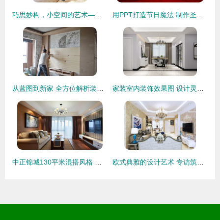
巧思妙构，小空间的艺术——60㎡个性跃层旋转楼梯装修图鉴与装饰指南
用PPT打造节日魔法 制作圣诞海报动画装饰指南
从蓝图到新家 全方位解析装修全流程，直击施工现场的每一个关键环节
家装室内装饰效果图 设计灵感的视觉呈现与实现
中正锦城130平米混搭风格 理性秩序与艺术灵感的完美融合
欧式典雅的设计艺术 专访筑巢装饰设计师管辰阳