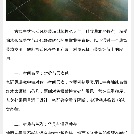
古典中式宫廷风格装潢以其恢弘大气、精致典雅的特点，深受
追求传统美学与现代舒适融合的别墅业主青睐。以下通过一个典型
装潢案例，解析宫廷风在空间布局、材质选择与装饰细节上的应
用。
一、空间布局：对称与层次感
宫廷风讲究中轴对称与空间层次，本案例别墅客厅以中央轴线布置
红木太师椅与茶几，两侧对称摆放博古架与屏风，营造庄重秩序。
玄关处采用月洞门设计，搭配镂空雕花隔断，实现‘移步换景’的视
觉韵律。
二、材质与色彩：华贵与温润并存
地面选用青石板与深色实木地板拼接，墙面以米黄色丝绸壁布衬托