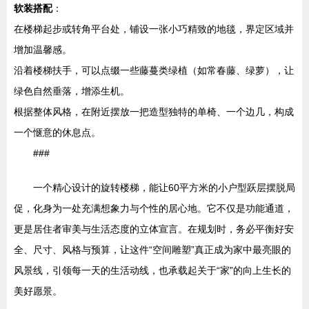
软装搭配
：
在楼梯起步或转角平台处，铺设一张小巧精致的地毯，界定区域并
增加温馨感。
沿着楼梯扶手，可以点缀一些藤蔓类绿植（如常春藤、绿萝），让
绿色自然垂落，增添生机。
根据整体风格，在附近摆放一把造型独特的单椅、一个边几，构成
一个惬意的休息点。
###
一个精心设计的旋转楼梯，能让60平方米的小户型跃层摆脱局
促，化身为一处充满想象力与个性的居心地。它不仅是功能通道，
更是居住者审美与生活态度的立体宣言。在规划时，务必平衡好安
全、尺寸、风格与预算，让这件“空间雕塑”真正成为家中最亮眼的
风景线，引领每一天的生活动线，也承载起关于“家”的向上生长的
美好愿景。