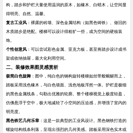
构，踏步和护栏大量使用温润的原木，如橡木、白蜡木，让空间显
得明亮、自然、温馨。
复古工业风
：裸露的砖墙、深色金属结构（如黑色铸铁）、做旧的
木质踏步是绝配。楼梯可以设计得粗犷一些，成为空间的硬核装
饰。
个性创意风
：可以尝试彩色金属、亚克力板，甚至将踏步设计成书
架或收纳抽屉，最大化利用空间。
二、装修效果图灵感赏析
极简白色旋舞
：图中，纯白色的钢构旋转楼梯如丝带般蜿蜒而上，
踏板采用浅色橡木，与白色墙面、浅色地板浑然一体。护栏是极细
的黑色金属线条，勾勒出优雅的轮廓。整个楼梯视觉上极度轻盈，
仿佛悬浮于空中，极大地减轻了小空间的压迫感，并增强了室内的
明亮度。
黑色铁艺几何乐章
：这是一款典型的工业风设计。黑色钢铁打造的
螺旋结构线条利落，呈现出强烈的几何美感。踏板采用深色实木或