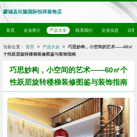
蒙城县玖隆国际恒祥装饰店
首页
企业简介
产品大全
联系我们
企业信息
访客
>
>
当前位置：
首页
产品大全
巧思妙构，小空间的艺术——60㎡
个性跃层旋转楼梯装修图鉴与装饰指南
巧思妙构，小空间的艺术——60㎡个
性跃层旋转楼梯装修图鉴与装饰指南