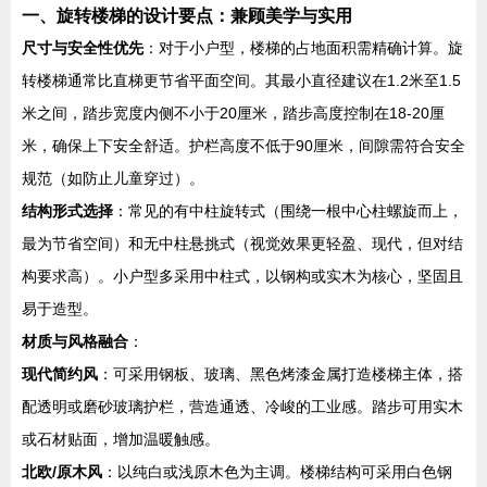
一、旋转楼梯的设计要点：兼顾美学与实用
尺寸与安全性优先
：对于小户型，楼梯的占地面积需精确计算。旋
转楼梯通常比直梯更节省平面空间。其最小直径建议在1.2米至1.5
米之间，踏步宽度内侧不小于20厘米，踏步高度控制在18-20厘
米，确保上下安全舒适。护栏高度不低于90厘米，间隙需符合安全
规范（如防止儿童穿过）。
结构形式选择
：常见的有中柱旋转式（围绕一根中心柱螺旋而上，
最为节省空间）和无中柱悬挑式（视觉效果更轻盈、现代，但对结
构要求高）。小户型多采用中柱式，以钢构或实木为核心，坚固且
易于造型。
材质与风格融合
：
现代简约风
：可采用钢板、玻璃、黑色烤漆金属打造楼梯主体，搭
配透明或磨砂玻璃护栏，营造通透、冷峻的工业感。踏步可用实木
或石材贴面，增加温暖触感。
北欧/原木风
：以纯白或浅原木色为主调。楼梯结构可采用白色钢