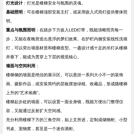
灯光设计
：灯光是楼梯安全与氛围的灵魂。
基础照明
：可在楼梯顶部安装主灯，或采用嵌入式筒灯提供整体照
明。
重点与氛围照明
：在踏步下方嵌入LED灯带，既能清晰照亮每一
步，又能在夜晚营造出悬浮的梦幻效果。在护栏内侧安装线性洗墙
灯，可以突出墙面材质和楼梯造型。一盏设计感十足的吊灯从楼梯
井垂下，能成为贯穿上下层的视觉核心。
墙面与空间利用
：
楼梯侧的墙面是绝佳的展示区。可以悬挂一系列大小不一的装饰
画、摄影作品，或安装简约的层板摆放绿植、收藏品，形成随楼梯
上升的“艺术画廊”。
楼梯起步处的墙面，可以设置一面全身镜，既能方便出门整理仪
容，又能通过反射扩大空间感。
充分利用楼梯下方的三角空间，如上文所述，定制成储物柜、小型
书桌、宠物窝，甚至是一个迷你酒柜。