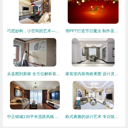
巧思妙构，小空间的艺术——60㎡个性跃层旋转楼梯装修图鉴与装饰指南
用PPT打造节日魔法 制作圣诞海报动画装饰指南
从蓝图到新家 全方位解析装修全流程，直击施工现场的每一个关键环节
家装室内装饰效果图 设计灵感的视觉呈现与实现
中正锦城130平米混搭风格 理性秩序与艺术灵感的完美融合
欧式典雅的设计艺术 专访筑巢装饰设计师管辰阳