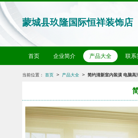
蒙城县玖隆国际恒祥装饰店
首页
企业简介
产品大全
联系
>
>
当前位置：
首页
产品大全
简约清新室内装潢 电脑高