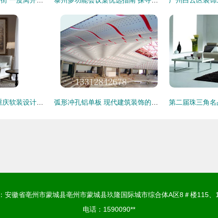
欧式装饰画效果图 重庆软装设计中的点睛之笔
弧形冲孔铝单板 现代建筑装饰的艺术与技术结晶
：安徽省亳州市蒙城县亳州市蒙城县玖隆国际城市综合体A区8＃楼115、1
电话：1590090**