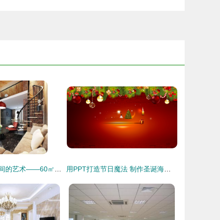
巧思妙构，小空间的艺术——60㎡个性跃层旋转楼梯装修图鉴与装饰指南
用PPT打造节日魔法 制作圣诞海报动画装饰指南