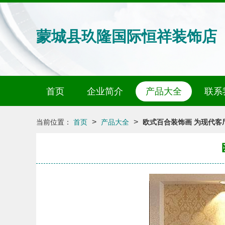
蒙城县玖隆国际恒祥装饰店
首页
企业简介
产品大全
联系
>
>
当前位置：
首页
产品大全
欧式百合装饰画 为现代客