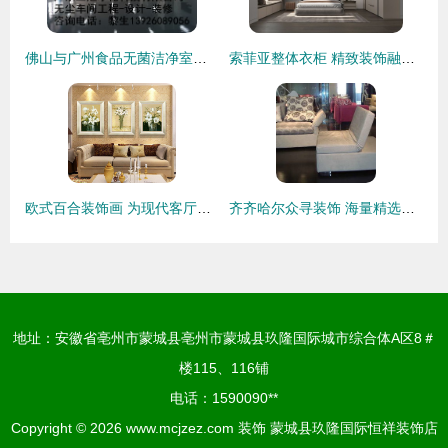
佛山与广州食品无菌洁净室装修及设计要点解析
索菲亚整体衣柜 精致装饰融入家居空间
欧式百合装饰画 为现代客厅增添优雅与生机
齐齐哈尔众寻装饰 海量精选高清图片库打造理想家居
地址：安徽省亳州市蒙城县亳州市蒙城县玖隆国际城市综合体A区8＃
楼115、116铺
电话：1590090**
Copyright © 2026
www.mcjzez.com
装饰
蒙城县玖隆国际恒祥装饰店