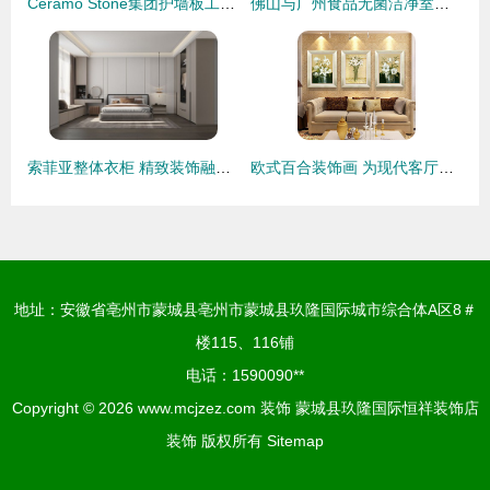
Ceramo Stone集团护墙板工厂 引领装饰行业新蓝海
佛山与广州食品无菌洁净室装修及设计要点解析
索菲亚整体衣柜 精致装饰融入家居空间
欧式百合装饰画 为现代客厅增添优雅与生机
地址：安徽省亳州市蒙城县亳州市蒙城县玖隆国际城市综合体A区8＃
楼115、116铺
电话：1590090**
Copyright © 2026
www.mcjzez.com
装饰
蒙城县玖隆国际恒祥装饰店
装饰
版权所有
Sitemap