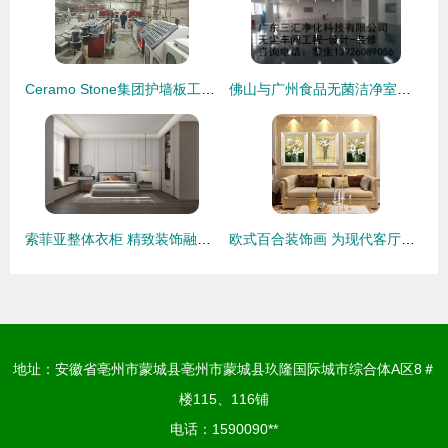
Ceramo Stone集团护墙板工厂 引领装饰行业新蓝海
佛山与广州食品无菌洁净室装修及设计要点解析
索菲亚整体衣柜 精致装饰融入家居空间
欧式百合装饰画 为现代客厅增添优雅与生机
地址：安徽省亳州市蒙城县亳州市蒙城县玖隆国际城市综合体A区8＃
楼115、116铺
电话：1590090**